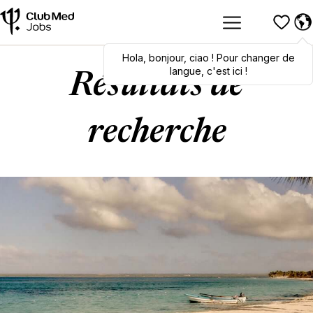
Hola
Hola
,
bonjour
,
bonjour
,
ciao
,
ciao
! Pour changer de
! To switch
languages, click here!
langue, c'est ici !
Résultats de
recherche