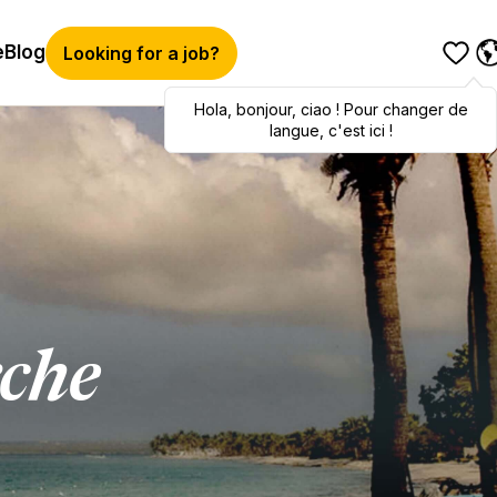
e
Blog
Looking for a job?
Hola
Hola
,
bonjour
,
bonjour
,
ciao
,
ciao
! Pour changer de
! To switch
languages, click here!
langue, c'est ici !
rche