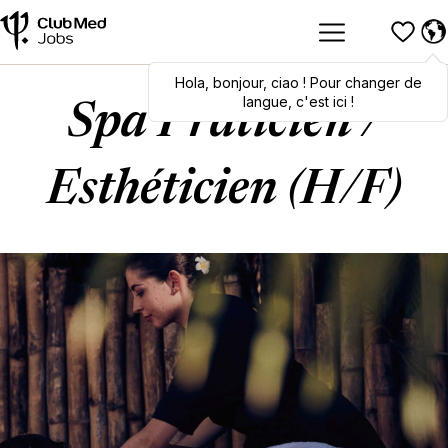
Hola
Hola
,
bonjour
,
bonjour
,
ciao
,
ciao
! Pour changer de
! To switch
languages, click here!
langue, c'est ici !
Spa Praticien /
Esthéticien (H/F)