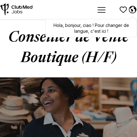
Hola
Hola
,
bonjour
,
bonjour
,
ciao
,
ciao
! Pour changer de
! To switch
languages, click here!
langue, c'est ici !
Conseiller de Vente
Boutique (H/F)