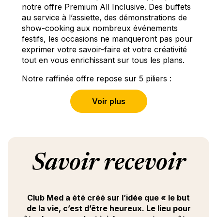
notre offre Premium All Inclusive. Des buffets
au service à l’assiette, des démonstrations de
show-cooking aux nombreux événements
festifs, les occasions ne manqueront pas pour
exprimer votre savoir-faire et votre créativité
tout en vous enrichissant sur tous les plans.
Notre raffinée offre repose sur 5 piliers :
Créer des expériences mémorables.
Voir plus
Surprendre avec une variété de concepts
culinaires et d’espaces de restauration.
Contribuer au bien-être de tous (y compris
le vôtre).
Stimuler les émotions et les sens à travers
Savoir recevoir
les mises en scène.
Le tout dans une ambiance fun et
décontractée.
Club Med a été créé sur l’idée que « le but
Vous êtes :
de la vie, c’est d’être heureux. Le lieu pour