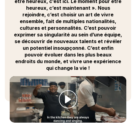
être heureux, c’est ici. Le moment pour être
Créatif
, vous savez surprendre nos clients
grâce à vos différentes techniques et offrir
heureux, c’est maintenant ». Nous
une explosion de saveurs.
rejoindre, c’est choisir un art de vivre
ensemble, fait de multiples nationalités,
Rigoureux
, vous maîtrisez parfaitement les
cultures et personnalités. C’est pouvoir
normes d’hygiène et de sécurité.
exprimer sa singularité au sein d’une équipe,
Passionné
, vous créez des émotions pour
se découvrir de nouveaux talents et révéler
nos clients.
Expérimenté dans le secteur.
un potentiel insoupçonné. C’est enfin
pouvoir évoluer dans les plus beaux
Vous allez :
endroits du monde, et vivre une expérience
qui change la vie !
Gérer le département Pizzeria en toute
autonomie.
Gérer les commandes et les stocks.
Assurer le contrôle, la préparation, la mise
en valeur et le réapprovisionnement des
buffets (de 600 à 1000 couverts par
service).
Offrir un service à l’assiette et au buffet en
personnalisant la relation avec le client.
Garantir la qualité des services, le respect