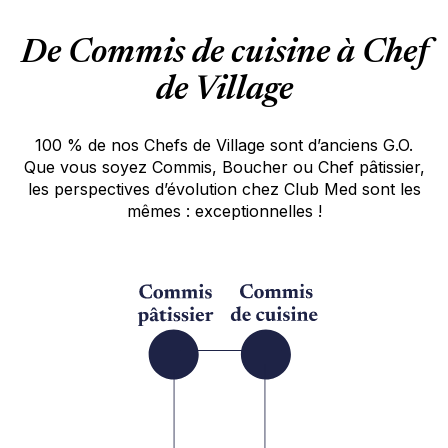
des normes d’hygiène et de sécurité du
Club Med, ainsi que la maintenance des
De Commis de cuisine à Chef
équipements.
de Village
En devenant G.O Pizzaiolo, vous pourrez
profiter des infrastructures et des activités
proposées par le Club Med.
100 % de nos Chefs de Village sont d’anciens G.O.
Que vous soyez Commis, Boucher ou Chef pâtissier,
Qu’attendez-vous ? Préparez vos valises !
les perspectives d’évolution chez Club Med sont les
Tous nos postes sont ouverts aux personnes
mêmes : exceptionnelles !
relevant des catégories protégées.