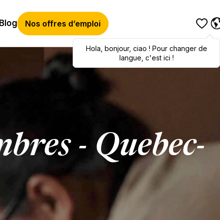
Blog
Nos offres d’emploi
Hola
Hola
,
bonjour
,
bonjour
,
ciao
,
ciao
! Pour changer de
! To switch
languages, click here!
langue, c'est ici !
mbres - Quebec-