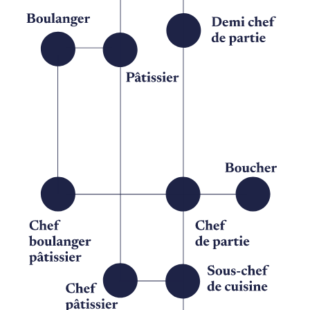
approvisionnement, tout en respectant le
budget alloué.
• Analyser les résultats et proposer des axes
d’amélioration pour le budget et la prestation
culinaire.
• Garantir la qualité des prestations culinaires,
le respect des normes d’hygiène et de sécurité
Club Med (HACCP).
• Fédérer et motiver vos équipes autour
d'objectifs définis, en les accompagnant dans
leur développement professionnel.
Vous serez Gentil Organisateur (G.O)
En tant que G.O, vous exercez votre métier
avec passion tout en pouvant participer à des
moments clés du séjour de nos clients. Qu'il
s'agisse d'échanger avec eux, de partager une