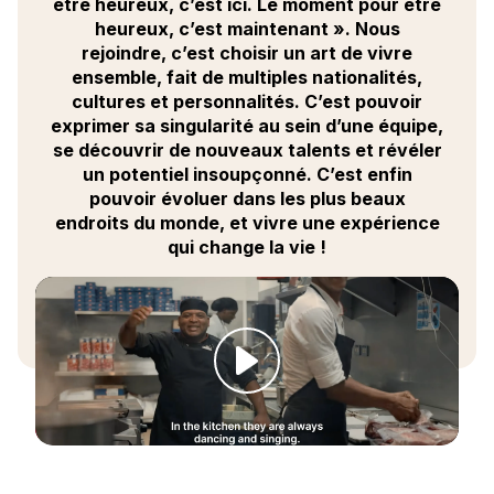
être heureux, c’est ici. Le moment pour être
grâce à une multitude d’espaces de
heureux, c’est maintenant ». Nous
restauration conceptuels, œuvrer au bien-être
rejoindre, c’est choisir un art de vivre
de chacun (y compris du vôtre), jouer sur les
ensemble, fait de multiples nationalités,
émotions et les sens à travers la mise en
cultures et personnalités. C’est pouvoir
scène, le tout dans une ambiance fun et
exprimer sa singularité au sein d’une équipe,
décontractée.
se découvrir de nouveaux talents et révéler
un potentiel insoupçonné. C’est enfin
Vous êtes
pouvoir évoluer dans les plus beaux
• Opérationnel, maîtrisant les techniques
endroits du monde, et vivre une expérience
culinaires, les termes professionnels et à l’aise
qui change la vie !
avec les outils informatiques.
• Leader, capable de manager, organiser et
fédérer une équipe, tout en gérant les conflits.
• Autonome, apte à prendre des décisions
stratégiques en l’absence du chef de cuisine.
• Organisé, anticipant les besoins tout en
respectant les process et assurant une gestion
réactive.