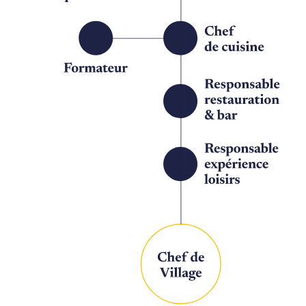
activité ou de révéler vos talents sur scène,
vous pourrez contribuer à créer des
souvenirs uniques. Être G.O, c'est bien plus
qu'un métier : c'est vivre des instants de
partage et d'émotion au sein d'une équipe
multiculturelle.
Vos avantages
Concentrez-vous sur votre mission, et
profitez du reste !
Découvrez tous vos avantages si vous nous
rejoignez (selon les pays, ces avantages
pourront légèrement varier)
:
·
Hébergement
au sein même ou à proximité
de votre lieu de travail
et repas inclus,
moyennant une participation forfaitaire.
·
Accès possible aux infrastructures et
activités (sous conditions) :
salle de sport,