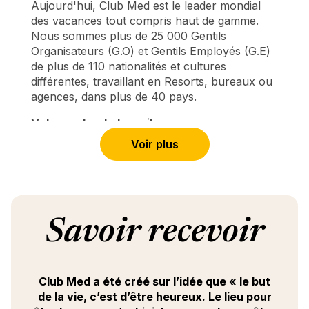
Aujourd'hui, Club Med est le leader mondial
des vacances tout compris haut de gamme.
Nous sommes plus de 25 000 Gentils
Organisateurs (G.O) et Gentils Employés (G.E)
de plus de 110 nationalités et cultures
différentes, travaillant en Resorts, bureaux ou
agences, dans plus de 40 pays.
Votre cadre de travail
Chaque Resort compte plusieurs restaurants
Voir plus
et bars, évènementiels ou plus intimistes au
service de notre offre Premium all-inclusive.
Du buffet au service à l’assiette, en passant
par les expériences show cooking et de
nombreux évènements festifs, vous ne
Savoir recevoir
manquerez pas d’occasions d’exprimer votre
savoir-faire et votre créativité tout en vous
enrichissant de toutes nos facettes. Notre
offre raffinée s’articule autour de 5 piliers :
Club Med a été créé sur l’idée que « le but
créer des expériences mémorables partout et
de la vie, c’est d’être heureux. Le lieu pour
à tout moment de la journée, surprendre