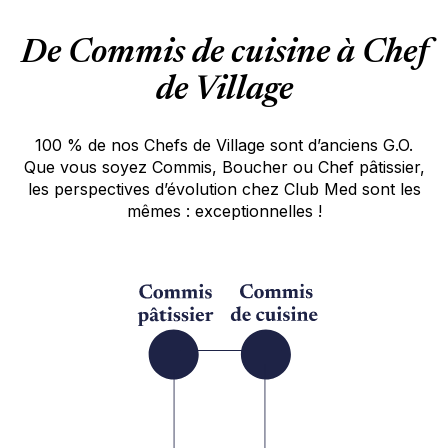
• Coopératif, expert en gestion des stocks et
De Commis de cuisine à Chef
marchandises avec une collaboration efficace
avec les équipes.
de Village
Vous allez
100 % de nos Chefs de Village sont d’anciens G.O.
• Coordonner l'ensemble de la production
Que vous soyez Commis, Boucher ou Chef pâtissier,
culinaire en s'appuyant sur des plans menus
les perspectives d’évolution chez Club Med sont les
pré-élaborés pour buffets, services à l’assiette,
mêmes : exceptionnelles !
événements et restauration du personnel.
• Encadrer une brigade de 40 à 80 cuisiniers,
garantissant la prestation culinaire lors de
buffets à thèmes et de restauration
bistronomique.
• Assurer la mise en place et le contrôle des
normes et standards Club Med.
• Gérer les commandes et les stocks en
collaboration avec le responsable stock &