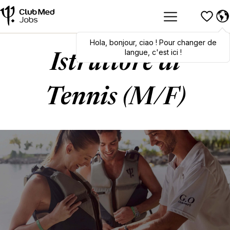
Hola
Hola
,
bonjour
,
bonjour
,
ciao
,
ciao
! Pour changer de
! To switch
languages, click here!
langue, c'est ici !
Istruttore di
Tennis (M/F)