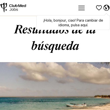
¡Hola
Hola
,
bonjour
,
bonjour
,
ciao
,
ciao
! Para cambiar de
! To switch
languages, click here!
idioma, pulsa aquí.
Resultados de la
búsqueda