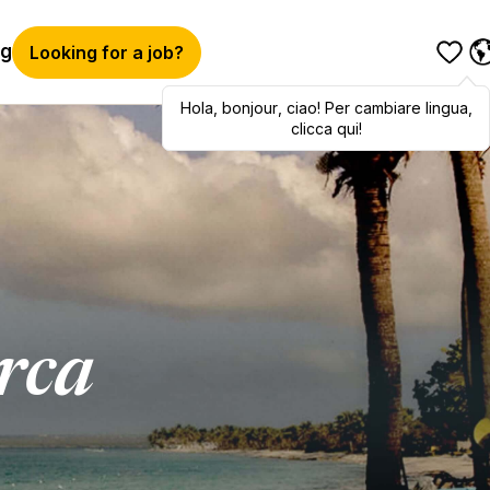
og
Looking for a job?
Hola
,
Hola
bonjour
,
bonjour
,
ciao
,
! Per cambiare lingua,
ciao
! To switch
languages, click here!
clicca qui!
erca