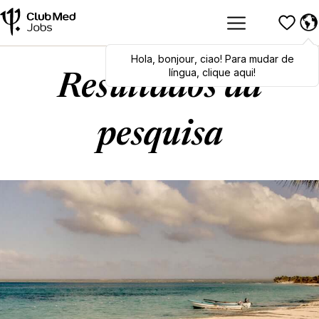
Hola
Hola
,
bonjour
,
bonjour
,
ciao
,
ciao
! Para mudar de
! To switch
languages, click here!
língua, clique aqui!
Resultados da
pesquisa