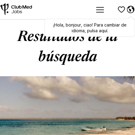
¡Hola
Hola
,
bonjour
,
bonjour
,
ciao
,
ciao
! Para cambiar de
! To switch
languages, click here!
idioma, pulsa aquí.
Resultados de la
búsqueda