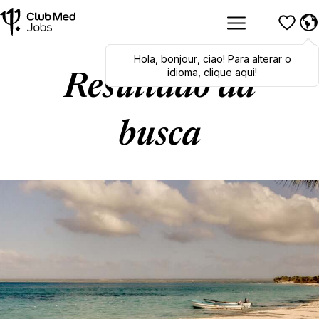
Hola
Hola
,
bonjour
,
bonjour
,
ciao
,
ciao
! Para alterar o
! To switch
languages, click here!
idioma, clique aqui!
Resultado da
busca