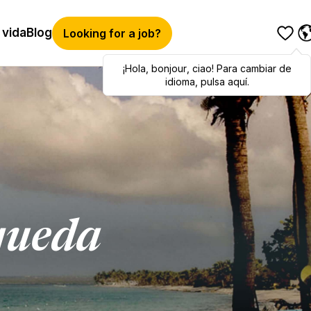
 vida
Blog
Looking for a job?
¡Hola
Hola
,
bonjour
,
bonjour
,
ciao
,
ciao
! Para cambiar de
! To switch
languages, click here!
idioma, pulsa aquí.
queda