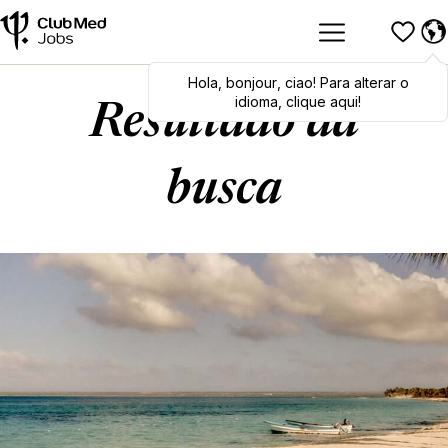
Hola
Hola
,
bonjour
,
bonjour
,
ciao
,
ciao
! Para alterar o
! To switch
languages, click here!
idioma, clique aqui!
Resultado da
busca