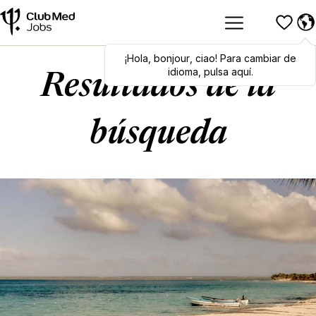
¡Hola
Hola
,
bonjour
,
bonjour
,
ciao
,
ciao
! Para cambiar de
! To switch
languages, click here!
idioma, pulsa aquí.
Resultados de la
búsqueda