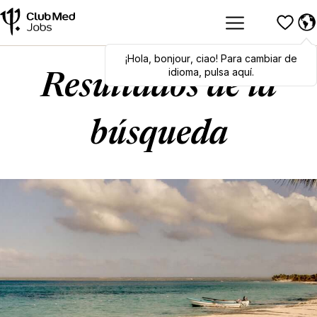
¡Hola
Hola
,
bonjour
,
bonjour
,
ciao
,
ciao
! Para cambiar de
! To switch
languages, click here!
idioma, pulsa aquí.
Resultados de la
búsqueda