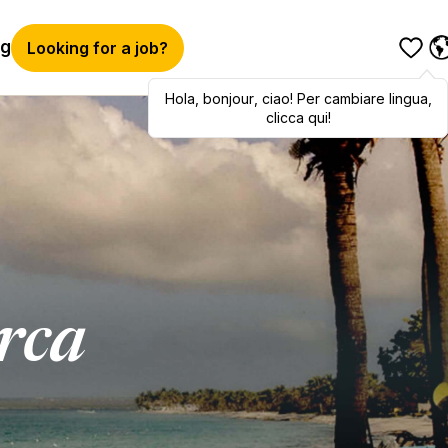
og
Looking for a job?
Hola
,
Hola
bonjour
,
bonjour
,
ciao
,
! Per cambiare lingua,
ciao
! To switch
languages, click here!
clicca qui!
erca