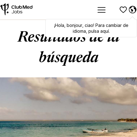
¡Hola
Hola
,
bonjour
,
bonjour
,
ciao
,
ciao
! Para cambiar de
! To switch
languages, click here!
idioma, pulsa aquí.
Resultados de la
búsqueda