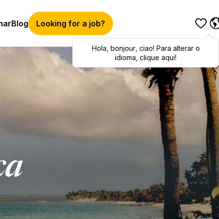
har
Blog
Looking for a job?
Hola
Hola
,
bonjour
,
bonjour
,
ciao
,
ciao
! Para alterar o
! To switch
languages, click here!
idioma, clique aqui!
ca