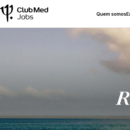
Quem somos
E
R