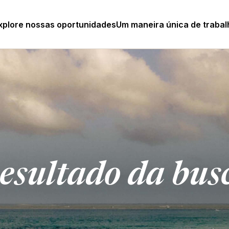
xplore nossas oportunidades
Um maneira única de trabal
esultado da bus