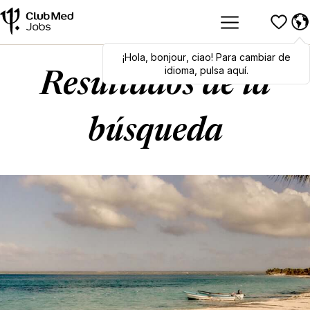
¡Hola
Hola
,
bonjour
,
bonjour
,
ciao
,
ciao
! Para cambiar de
! To switch
languages, click here!
idioma, pulsa aquí.
Resultados de la
búsqueda