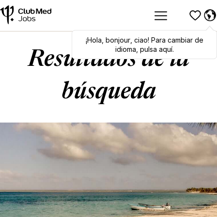
¡Hola
Hola
,
bonjour
,
bonjour
,
ciao
,
ciao
! Para cambiar de
! To switch
languages, click here!
idioma, pulsa aquí.
Resultados de la
búsqueda