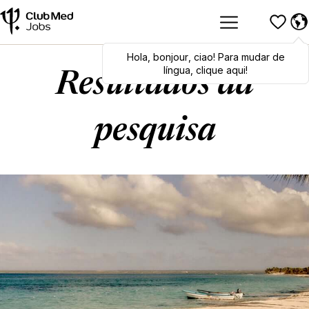
Hola
Hola
,
bonjour
,
bonjour
,
ciao
,
ciao
! Para mudar de
! To switch
languages, click here!
língua, clique aqui!
Resultados da
pesquisa