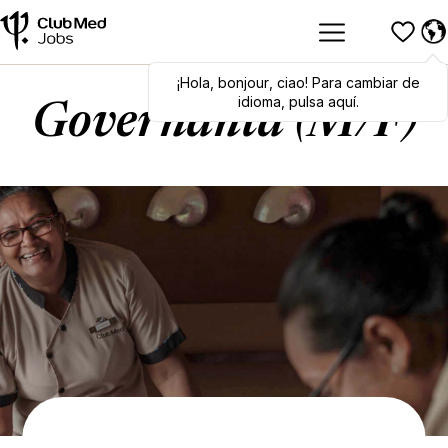
¡Hola
,
bonjour
,
ciao
! Para cambiar de
idioma, pulsa aquí.
Governanta (M/F)