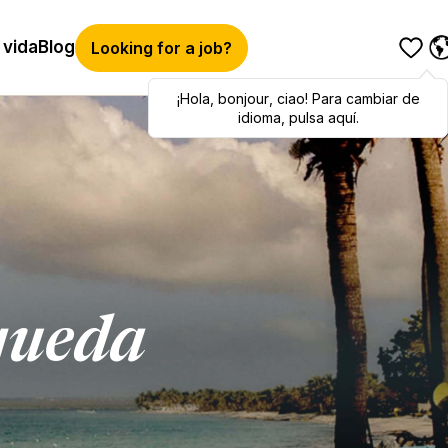
 vida
Blog
Looking for a job?
¡Hola
Hola
,
bonjour
,
bonjour
,
ciao
,
ciao
! Para cambiar de
! To switch
languages, click here!
idioma, pulsa aquí.
queda