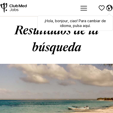
¡Hola
Hola
,
bonjour
,
bonjour
,
ciao
,
ciao
! Para cambiar de
! To switch
languages, click here!
idioma, pulsa aquí.
Resultados de la
búsqueda