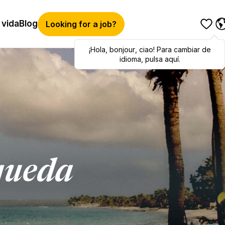
 vida
Blog
Looking for a job?
¡Hola
Hola
,
bonjour
,
bonjour
,
ciao
,
ciao
! Para cambiar de
! To switch
languages, click here!
idioma, pulsa aquí.
queda