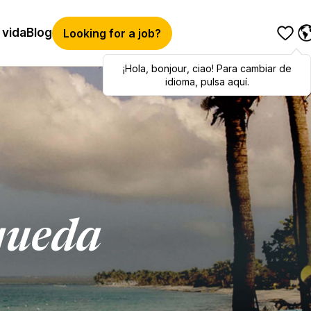
 vida
Blog
Looking for a job?
¡Hola
Hola
,
bonjour
,
bonjour
,
ciao
,
ciao
! Para cambiar de
! To switch
languages, click here!
idioma, pulsa aquí.
queda