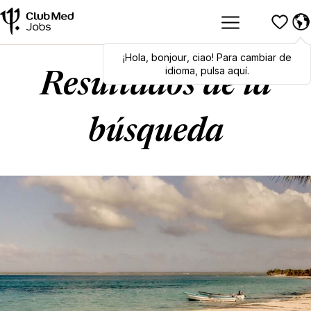
¡Hola
Hola
,
bonjour
,
bonjour
,
ciao
,
ciao
! Para cambiar de
! To switch
languages, click here!
idioma, pulsa aquí.
Resultados de la
búsqueda