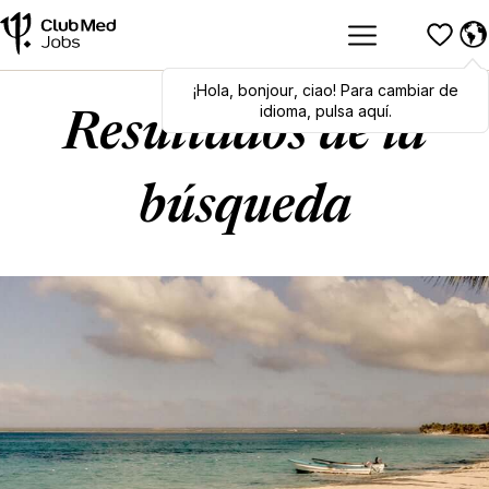
¡Hola
Hola
,
bonjour
,
bonjour
,
ciao
,
ciao
! Para cambiar de
! To switch
languages, click here!
idioma, pulsa aquí.
Resultados de la
búsqueda