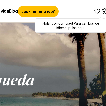
 vida
Blog
Looking for a job?
¡Hola
Hola
,
bonjour
,
bonjour
,
ciao
,
ciao
! Para cambiar de
! To switch
languages, click here!
idioma, pulsa aquí.
queda