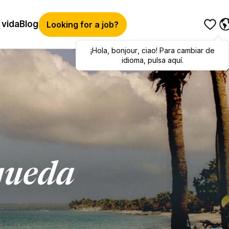
 vida
Blog
Looking for a job?
¡Hola
Hola
,
bonjour
,
bonjour
,
ciao
,
ciao
! Para cambiar de
! To switch
languages, click here!
idioma, pulsa aquí.
queda