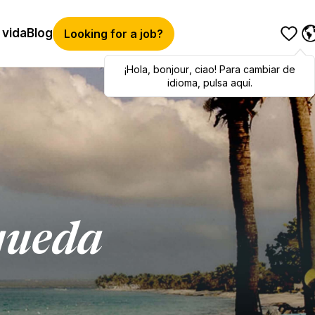
 vida
Blog
Looking for a job?
¡Hola
Hola
,
bonjour
,
bonjour
,
ciao
,
ciao
! Para cambiar de
! To switch
languages, click here!
idioma, pulsa aquí.
queda