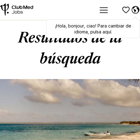
¡Hola
Hola
,
bonjour
,
bonjour
,
ciao
,
ciao
! Para cambiar de
! To switch
languages, click here!
idioma, pulsa aquí.
Resultados de la
búsqueda