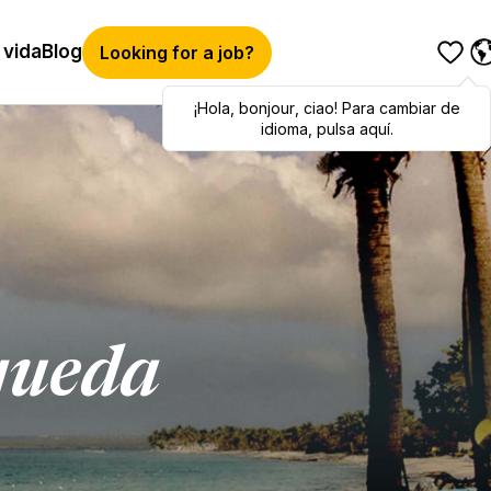
 vida
Blog
Looking for a job?
¡Hola
Hola
,
bonjour
,
bonjour
,
ciao
,
ciao
! Para cambiar de
! To switch
languages, click here!
idioma, pulsa aquí.
queda