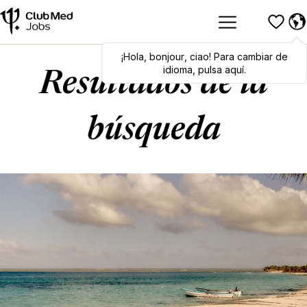
¡Hola
Hola
,
bonjour
,
bonjour
,
ciao
,
ciao
! Para cambiar de
! To switch
languages, click here!
idioma, pulsa aquí.
Resultados de la
búsqueda