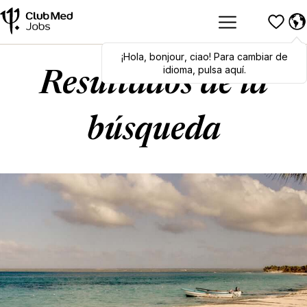
¡Hola
Hola
,
bonjour
,
bonjour
,
ciao
,
ciao
! Para cambiar de
! To switch
languages, click here!
idioma, pulsa aquí.
Resultados de la
búsqueda