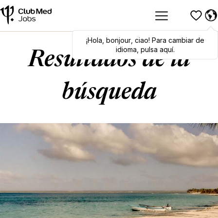
¡Hola
Hola
,
bonjour
,
bonjour
,
ciao
,
ciao
! Para cambiar de
! To switch
languages, click here!
idioma, pulsa aquí.
Resultados de la
búsqueda