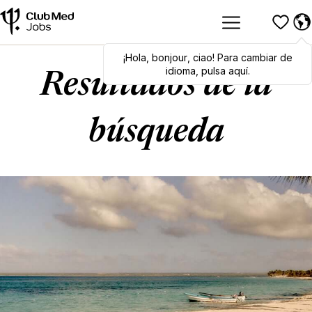
¡Hola
Hola
,
bonjour
,
bonjour
,
ciao
,
ciao
! Para cambiar de
! To switch
languages, click here!
idioma, pulsa aquí.
Resultados de la
búsqueda