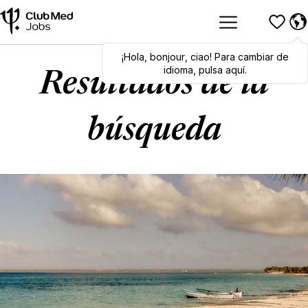
¡Hola
Hola
,
bonjour
,
bonjour
,
ciao
,
ciao
! Para cambiar de
! To switch
languages, click here!
idioma, pulsa aquí.
Resultados de la
búsqueda