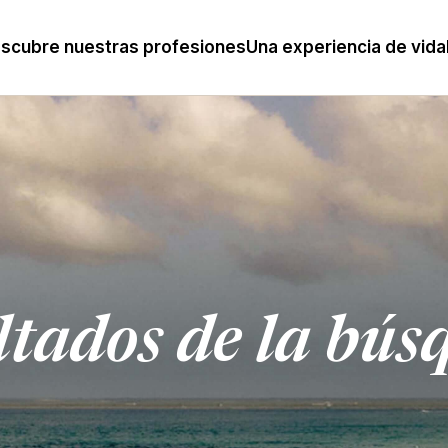
scubre nuestras profesiones
Una experiencia de vida
ltados de la bús