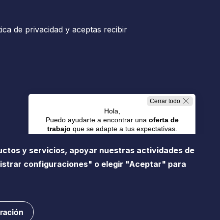
tica de privacidad y aceptas recibir
Cerrar todo
Hola,
Puedo ayudarte a encontrar una
oferta de
trabajo
que se adapte a tus expectativas.
uctos y servicios, apoyar nuestras actividades de
Trabajos en Resorts
istrar configuraciones" o elegir "Aceptar" para
a de prensa
Gestión de cookies
Mapa de sitio
Trabajos en Oficina
ración
n contacto con nosotros