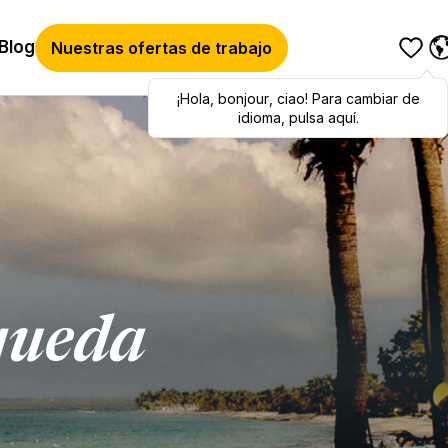
Blog
Nuestras ofertas de trabajo
¡Hola
Hola
,
bonjour
,
bonjour
,
ciao
,
ciao
! Para cambiar de
! To switch
languages, click here!
idioma, pulsa aquí.
queda