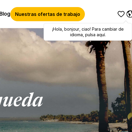
Blog
Nuestras ofertas de trabajo
¡Hola
Hola
,
bonjour
,
bonjour
,
ciao
,
ciao
! Para cambiar de
! To switch
languages, click here!
idioma, pulsa aquí.
queda