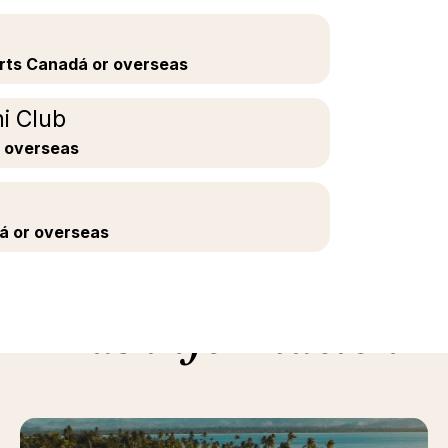
orts Canadá or overseas
ni Club
r overseas
á or overseas
Más información