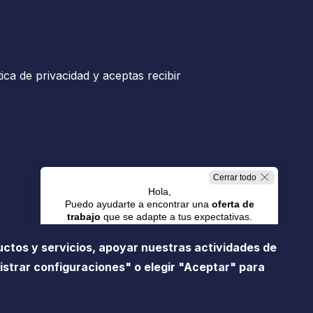
tica de privacidad y aceptas recibir
Cerrar todo
Hola,
Puedo ayudarte a encontrar una
oferta de
trabajo
que se adapte a tus expectativas.
uctos y servicios, apoyar nuestras actividades de
Trabajos en Resorts
istrar configuraciones" o elegir "Aceptar" para
a de prensa
Gestión de cookies
Mapa de sitio
Trabajos en Oficina