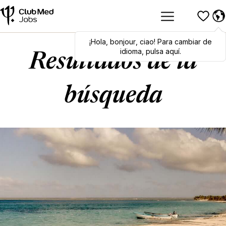
¡Hola
Hola
,
bonjour
,
bonjour
,
ciao
,
ciao
! Para cambiar de
! To switch
languages, click here!
idioma, pulsa aquí.
Resultados de la
búsqueda