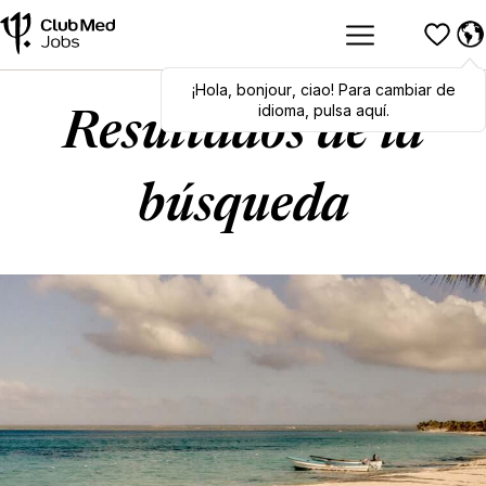
¡Hola
Hola
,
bonjour
,
bonjour
,
ciao
,
ciao
! Para cambiar de
! To switch
languages, click here!
idioma, pulsa aquí.
Resultados de la
búsqueda