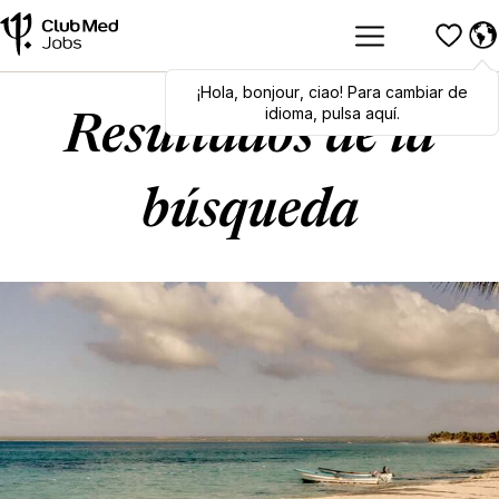
¡Hola
Hola
,
bonjour
,
bonjour
,
ciao
,
ciao
! Para cambiar de
! To switch
languages, click here!
idioma, pulsa aquí.
Resultados de la
búsqueda