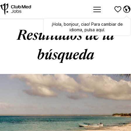
¡Hola
Hola
,
bonjour
,
bonjour
,
ciao
,
ciao
! Para cambiar de
! To switch
languages, click here!
idioma, pulsa aquí.
Resultados de la
búsqueda