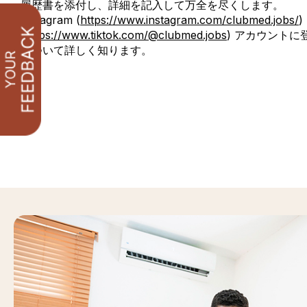
履歴書を添付し、詳細を記入して万全を尽くします。
Instagram (
https://www.instagram.com/clubmed.jobs/
)
(
https://www.tiktok.com/@clubmed.jobs
(新しいタブま
) アカウント
について詳しく知ります。