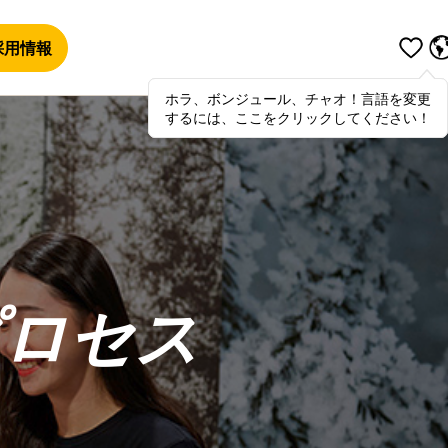
採用情報
ホラ、ボンジュール、チャオ！言語を変更
Hola
,
bonjour
,
ciao
! To switch
するには、ここをクリックしてください！
languages, click here!
プロセス