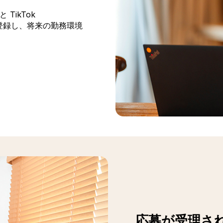
 と TikTok
たはウィンドウで開きます)
に登録し、将来の勤務環境
応募が受理さ