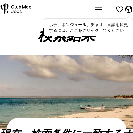
ホラ、ボンジュール、チャオ！言語を変更
Hola
,
bonjour
,
ciao
! To switch
するには、ここをクリックしてください！
languages, click here!
検索結果