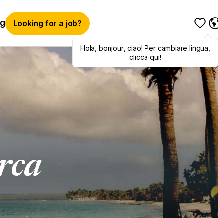
og
Looking for a job?
Hola
,
Hola
bonjour
,
bonjour
,
ciao
,
! Per cambiare lingua,
ciao
! To switch
languages, click here!
clicca qui!
erca