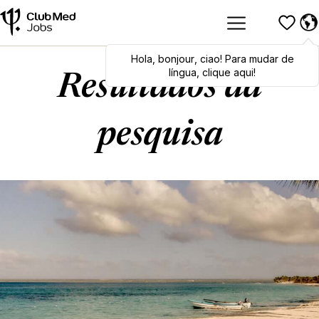
Hola
Hola
,
bonjour
,
bonjour
,
ciao
,
ciao
! Para mudar de
! To switch
languages, click here!
língua, clique aqui!
Resultados da
pesquisa